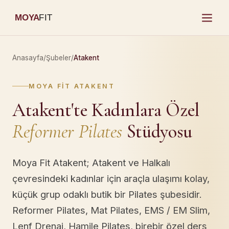
MOYA
FIT
Anasayfa
/
Şubeler
/
Atakent
MOYA FIT ATAKENT
Atakent'te Kadınlara Özel
Reformer Pilates
Stüdyosu
Moya Fit Atakent; Atakent ve Halkalı
çevresindeki kadınlar için araçla ulaşımı kolay,
küçük grup odaklı butik bir Pilates şubesidir.
Reformer Pilates, Mat Pilates, EMS / EM Slim,
Lenf Drenaj, Hamile Pilates, birebir özel ders